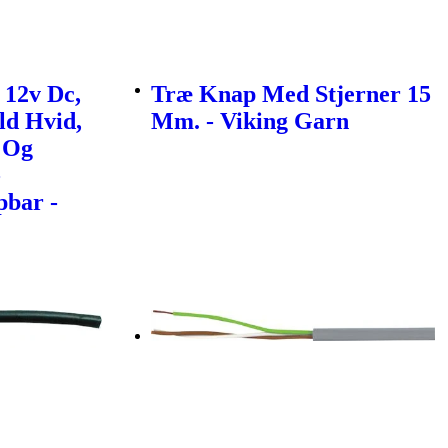
 12v Dc,
Træ Knap Med Stjerner 15
ld Hvid,
Mm. - Viking Garn
e Og
-
bar -