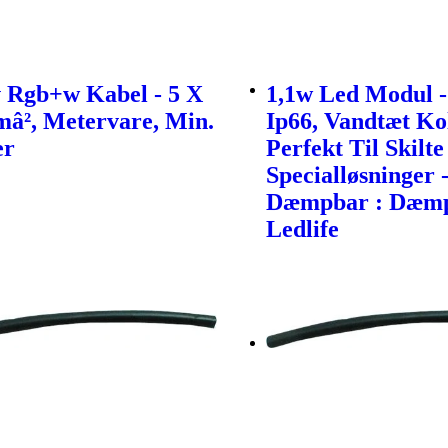
v Rgb+w Kabel - 5 X
1,1w Led Modul -
mâ², Metervare, Min.
Ip66, Vandtæt Ko
er
Perfekt Til Skilt
Specialløsninger 
Dæmpbar : Dæmp
Ledlife