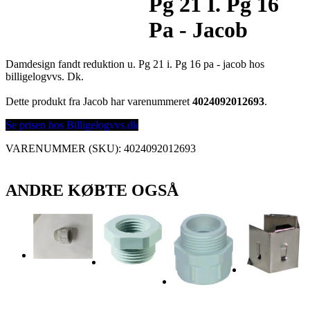
Pg 21 I. Pg 16
Pa - Jacob
Damdesign fandt reduktion u. Pg 21 i. Pg 16 pa - jacob hos
billigelogvvs. Dk.
Dette produkt fra Jacob har varenummeret
4024092012693
.
Se prisen hos Billigelogvvs.dk
VARENUMMER (SKU):
4024092012693
ANDRE KØBTE OGSÅ