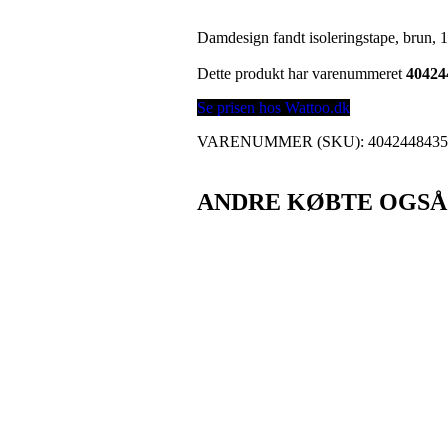
Damdesign fandt isoleringstape, brun, 
Dette produkt har varenummeret
40424
Se prisen hos Wattoo.dk
VARENUMMER (SKU):
404244843
ANDRE KØBTE OGSÅ