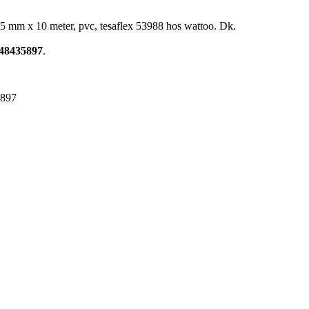
15 mm x 10 meter, pvc, tesaflex 53988 hos wattoo. Dk.
48435897
.
5897