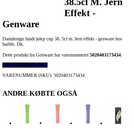
38.5cl M. Jern
Effekt -
Genware
Damdesign fandt julep cup 38. 5cl m. Jern effekt - genware hos
barlife. Dk.
Dette produkt fra Genware har varenummeret
5020403173434
.
Se prisen hos Barlife.dk
VARENUMMER (SKU):
5020403173434
ANDRE KØBTE OGSÅ