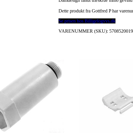
Damdesign fandt træskrue mm6 gevind 4
Dette produkt fra Gottfred P har vare
Se prisen hos Billigelogvvs.dk
VARENUMMER (SKU):
570852001