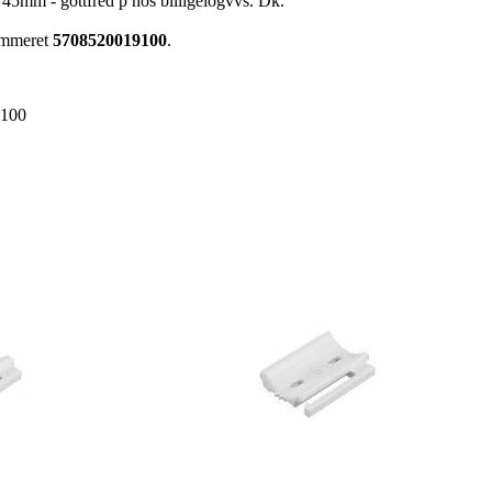
5mm - gottfred p hos billigelogvvs. Dk.
nummeret
5708520019100
.
9100