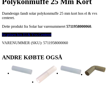
Polykonmuffe 25 Mm Kort
Damdesign fandt solar polykonmuffe 25 mm kort hos el & vvs
centeret.
Dette produkt fra Solar har varenummeret
5711958000060
.
Se prisen hos El & Vvs Centeret
VARENUMMER (SKU):
5711958000060
ANDRE KØBTE OGSÅ