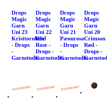
Drops
Drops
Drops
Drops
Magic
Magic
Magic
Magic
Garn
Garn
Garn
Garn
Uni 23
Uni 22
Uni 21
Uni 20
Kristtornbær
Blid
Pæonrosa
Crimson
- Drops
Rose -
- Drops
Rød -
-
Drops -
-
Drops -
Garnstudio
Garnstudio
Garnstudio
Garnstud