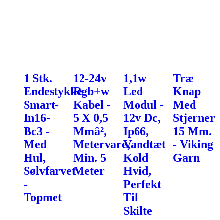
1 Stk.
12-24v
1,1w
Træ
Endestykke
Rgb+w
Led
Knap
Smart-
Kabel -
Modul -
Med
In16-
5 X 0,5
12v Dc,
Stjerner
Bc3 -
Mmâ²,
Ip66,
15 Mm.
Med
Metervare,
Vandtæt
- Viking
Hul,
Min. 5
Kold
Garn
Sølvfarvet
Meter
Hvid,
-
Perfekt
Topmet
Til
Skilte