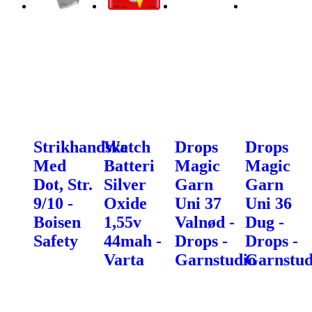
Strikhandske
Watch
Drops
Drops
Med
Batteri
Magic
Magic
Dot, Str.
Silver
Garn
Garn
9/10 -
Oxide
Uni 37
Uni 36
Boisen
1,55v
Valnød -
Dug -
Safety
44mah -
Drops -
Drops -
Varta
Garnstudio
Garnstud