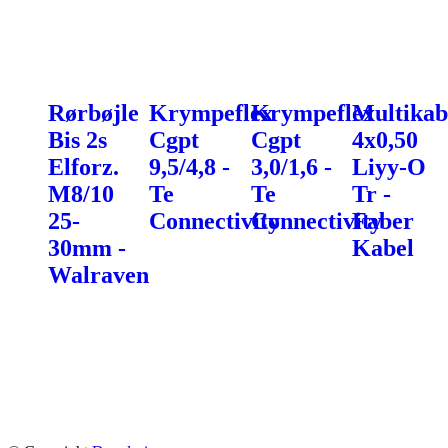
Rørbøjle
Krympeflex
Krympeflex
Multikab
Bis 2s
Cgpt
Cgpt
4x0,50
Elforz.
9,5/4,8 -
3,0/1,6 -
Liyy-O
M8/10
Te
Te
Tr -
25-
Connectivity
Connectivity
Faber
30mm -
Kabel
Walraven